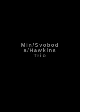
Min/Svobod
a/Hawkins
Trio