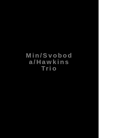
Min/Svobod
a/Hawkins
Trio